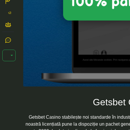
Getsbet 
Getsbet Casino stabilește noi standarde în indust
noastră licențiată pune la dispoziție un pachet gen